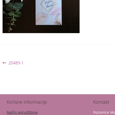
Post
Previous
20489-1
post:
navigation
Korisne informacije
Kontakt
Način porudžbine
Pozivnice 