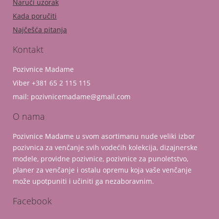
Naruči uzorak
Kada poručiti
Najčešća pitanja
Kontakt
Pozivnice Madame
Viber +381 65 2 115 115
mail: pozivnicemadame@gmail.com
O nama
Pozivnice Madame u svom asortimanu nude veliki izbor
pozivnica za venčanje svih vodećih kolekcija, dizajnerske
modele, providne pozivnice, pozivnice za punoletstvo,
planer za venčanje i ostalu opremu koja vaše venčanje
može upotpuniti i učiniti ga nezaboravnim.
Facebook