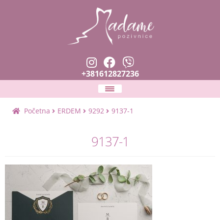
+381612827236
Naslovna
Početna
ERDEM
9292
9137-1
Expan
Pozivnice
9137-1
child
menu
Zahvalnice i prskalice
Planer venčanja
Expan
Tekstovi i fontovi
child