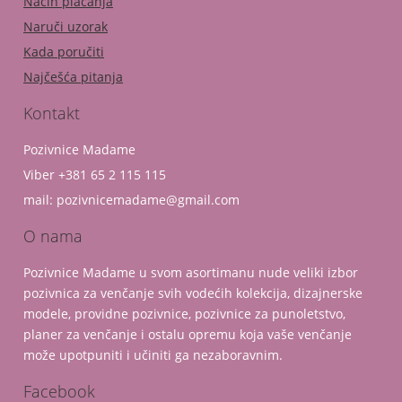
Način plaćanja
Naruči uzorak
Kada poručiti
Najčešća pitanja
Kontakt
Pozivnice Madame
Viber +381 65 2 115 115
mail: pozivnicemadame@gmail.com
O nama
Pozivnice Madame u svom asortimanu nude veliki izbor
pozivnica za venčanje svih vodećih kolekcija, dizajnerske
modele, providne pozivnice, pozivnice za punoletstvo,
planer za venčanje i ostalu opremu koja vaše venčanje
može upotpuniti i učiniti ga nezaboravnim.
Facebook