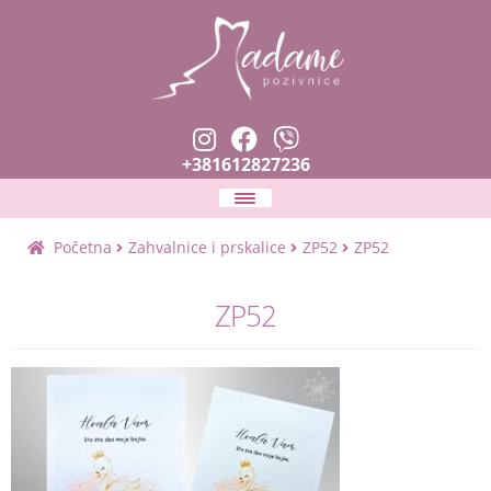
+381612827236
Naslovna
Početna
Zahvalnice i prskalice
ZP52
ZP52
Expan
Pozivnice
ZP52
child
menu
Zahvalnice i prskalice
Planer venčanja
Expan
Tekstovi i fontovi
child