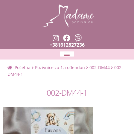
+381612827236
Naslovna
Početna
Pozivnice za 1. rođendan
002-DM44
002-
DM44-1
Expan
Pozivnice
child
002-DM44-1
menu
Zahvalnice i prskalice
Planer venčanja
Expan
Tekstovi i fontovi
child