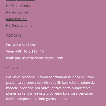
Način plaćanja
Naruči uzorak
Kada poručiti
Najčešća pitanja
Kontakt
Pozivnice Madame
Viber +381 65 2 115 115
mail: pozivnicemadame@gmail.com
O nama
Pozivnice Madame u svom asortimanu nude veliki izbor
pozivnica za venčanje svih vodećih kolekcija, dizajnerske
modele, providne pozivnice, pozivnice za punoletstvo,
planer za venčanje i ostalu opremu koja vaše venčanje
može upotpuniti i učiniti ga nezaboravnim.