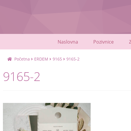
Skip
Skip
to
to
navigation
content
Naslovna
Pozivnice
Početna
ERDEM
9165
9165-2
9165-2