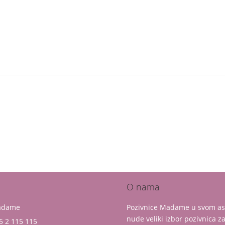
O nama
Madame
Pozivnice Madame u svom a
nude veliki izbor pozivnica z
5 2 115 115