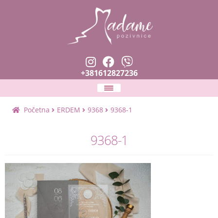
+381612827236
Naslovna
Početna
ERDEM
9368
9368-1
Expan
Pozivnice
9368-1
child
menu
Zahvalnice i prskalice
Planer venčanja
Expan
Tekstovi i fontovi
child