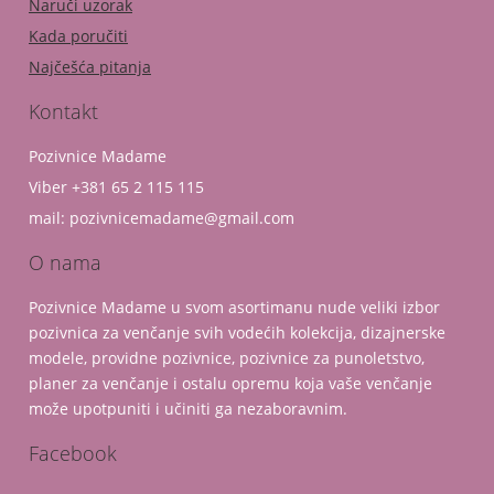
Naruči uzorak
Kada poručiti
Najčešća pitanja
Kontakt
Pozivnice Madame
Viber +381 65 2 115 115
mail: pozivnicemadame@gmail.com
O nama
Pozivnice Madame u svom asortimanu nude veliki izbor
pozivnica za venčanje svih vodećih kolekcija, dizajnerske
modele, providne pozivnice, pozivnice za punoletstvo,
planer za venčanje i ostalu opremu koja vaše venčanje
može upotpuniti i učiniti ga nezaboravnim.
Facebook