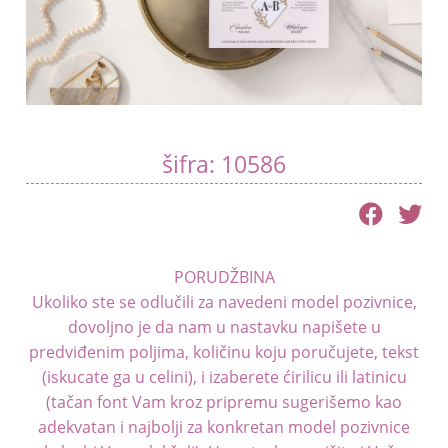
menu
Blog
Kontakt
šifra: 10586
PORUDŽBINA
Ukoliko ste se odlučili za navedeni model pozivnice,
dovoljno je da nam u nastavku napišete u
predviđenim poljima, količinu koju poručujete, tekst
(iskucate ga u celini), i izaberete ćirilicu ili latinicu
(tačan font Vam kroz pripremu sugerišemo kao
adekvatan i najbolji za konkretan model pozivnice