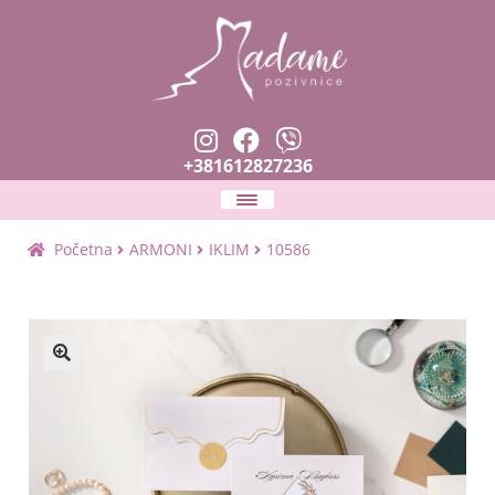
+381612827236
Naslovna
Početna
ARMONI
IKLIM
10586
Expan
Pozivnice
child
menu
Zahvalnice i prskalice
🔍
Planer venčanja
Expan
Tekstovi i fontovi
child