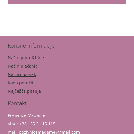
Korisne informacije
Način porudžbine
Način plaćanja
Naruči uzorak
Kada poručiti
Najčešća pitanja
Kontakt
Pozivnice Madame
Viber +381 65 2 115 115
mail: pozivnicemadame@gmail.com