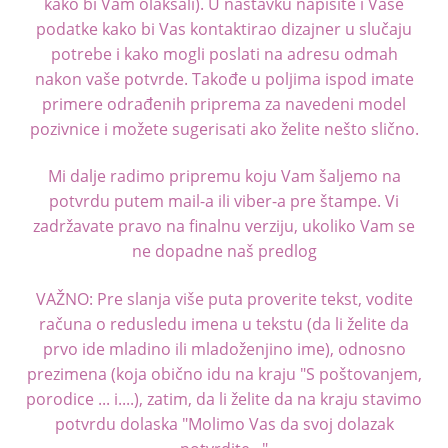
kako bi Vam olakšali). U nastavku napišite i Vaše
podatke kako bi Vas kontaktirao dizajner u slučaju
potrebe i kako mogli poslati na adresu odmah
nakon vaše potvrde. Takođe u poljima ispod imate
primere odrađenih priprema za navedeni model
pozivnice i možete sugerisati ako želite nešto slično.
Mi dalje radimo pripremu koju Vam šaljemo na
potvrdu putem mail-a ili viber-a pre štampe. Vi
zadržavate pravo na finalnu verziju, ukoliko Vam se
ne dopadne naš predlog
VAŽNO: Pre slanja više puta proverite tekst, vodite
računa o redusledu imena u tekstu (da li želite da
prvo ide mladino ili mladoženjino ime), odnosno
prezimena (koja obično idu na kraju "S poštovanjem,
porodice ... i....), zatim, da li želite da na kraju stavimo
potvrdu dolaska "Molimo Vas da svoj dolazak