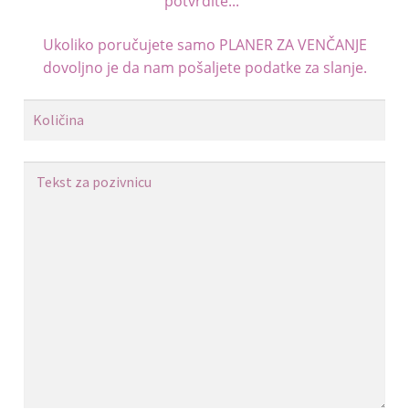
potvrdite..."
Ukoliko poručujete samo
PLANER ZA VENČANJE
dovoljno je da nam pošaljete podatke za slanje.