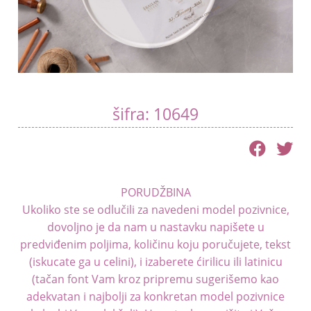
menu
Blog
Kontakt
šifra: 10649
PORUDŽBINA
Ukoliko ste se odlučili za navedeni model pozivnice,
dovoljno je da nam u nastavku napišete u
predviđenim poljima, količinu koju poručujete, tekst
(iskucate ga u celini), i izaberete ćirilicu ili latinicu
(tačan font Vam kroz pripremu sugerišemo kao
adekvatan i najbolji za konkretan model pozivnice