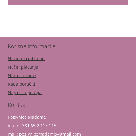
Korisne informacije
Način porudžbine
Način plaćanja
Naruči uzorak
Kada poručiti
Najčešća pitanja
Kontakt
Pozivnice Madame
Viber +381 65 2 115 115
mail: pozivnicemadame@gmail.com