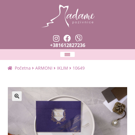
+381612827236
Naslovna
Početna
ARMONI
IKLIM
10649
Expan
Pozivnice
child
menu
Zahvalnice i prskalice
🔍
Planer venčanja
Expan
Tekstovi i fontovi
child