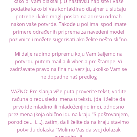
kako bi Vam olakšali). U nastavku napišite i Vaše
podatke kako bi Vas kontaktirao dizajner u slučaju
potrebe i kako mogli poslati na adresu odmah
nakon vaše potvrde. Takođe u poljima ispod imate
primere odrađenih priprema za navedeni model
pozivnice i možete sugerisati ako želite nešto slično.
Mi dalje radimo pripremu koju Vam šaljemo na
potvrdu putem mail-a ili viber-a pre štampe. Vi
zadržavate pravo na finalnu verziju, ukoliko Vam se
ne dopadne naš predlog
VAŽNO: Pre slanja više puta proverite tekst, vodite
računa o redusledu imena u tekstu (da li želite da
prvo ide mladino ili mladoženjino ime), odnosno
prezimena (koja obično idu na kraju "S poštovanjem,
porodice ... i....), zatim, da li želite da na kraju stavimo
potvrdu dolaska "Molimo Vas da svoj dolazak