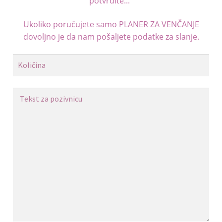
potvrdite..."
Ukoliko poručujete samo
PLANER ZA VENČANJE
dovoljno je da nam pošaljete podatke za slanje.