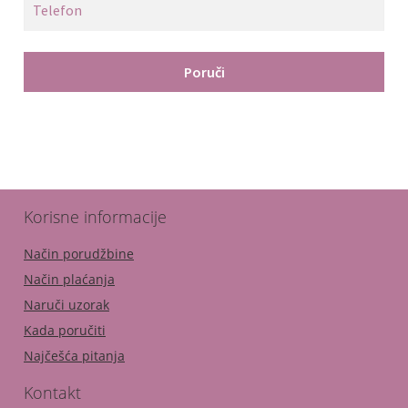
Korisne informacije
Način porudžbine
Način plaćanja
Naruči uzorak
Kada poručiti
Najčešća pitanja
Kontakt