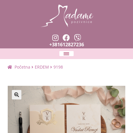
+381612827236
Naslovna
Početna
ERDEM
9198
Expan
Pozivnice
child
menu
Zahvalnice i prskalice
🔍
Planer venčanja
Expan
Tekstovi i fontovi
child