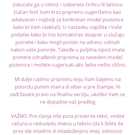
(iskucate ga u celini), i izaberete ćirilicu ili latinicu
(tačan font Vam kroz pripremu sugerišemo kao
adekvatan i najbolji za konkretan model pozivnice
kako bi Vam olakšali). U nastavku napišite i Vaše
podatke kako bi Vas kontaktirao dizajner u slučaju
potrebe i kako mogli poslati na adresu odmah
nakon vaše potvrde. Takođe u poljima ispod imate
primere odrađenih priprema za navedeni model
pozivnice i možete sugerisati ako želite nešto slično.
Mi dalje radimo pripremu koju Vam šaljemo na
potvrdu putem mail-a ili viber-a pre štampe. Vi
zadržavate pravo na finalnu verziju, ukoliko Vam se
ne dopadne naš predlog
VAŽNO: Pre slanja više puta proverite tekst, vodite
računa o redusledu imena u tekstu (da li želite da
prvo ide mladino ili mladoženjino ime), odnosno