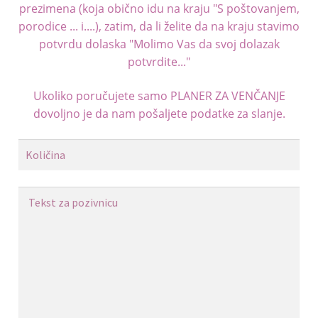
prezimena (koja obično idu na kraju "S poštovanjem,
porodice ... i....), zatim, da li želite da na kraju stavimo
potvrdu dolaska "Molimo Vas da svoj dolazak
potvrdite..."
Ukoliko poručujete samo
PLANER ZA VENČANJE
dovoljno je da nam pošaljete podatke za slanje.