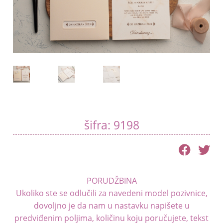
menu
Blog
Kontakt
šifra: 9198
PORUDŽBINA
Ukoliko ste se odlučili za navedeni model pozivnice,
dovoljno je da nam u nastavku napišete u
predviđenim poljima, količinu koju poručujete, tekst