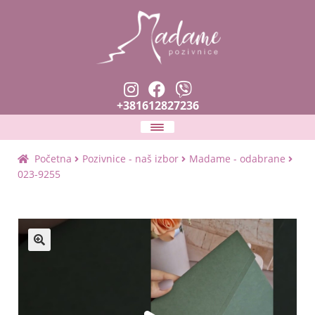
+381612827236
Naslovna
Početna
Pozivnice - naš izbor
Madame - odabrane
023-9255
Expan
Pozivnice
child
menu
Zahvalnice i prskalice
🔍
Planer venčanja
Expan
Tekstovi i fontovi
child