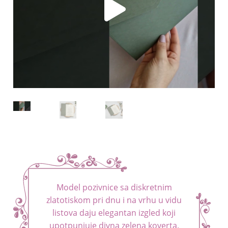
menu
Blog
Kontakt
Model pozivnice sa diskretnim
zlatotiskom pri dnu i na vrhu u vidu
listova daju elegantan izgled koji
upotpunjuje divna zelena koverta.