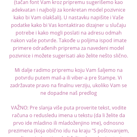
(tačan font Vam kroz pripremu sugerišemo kao
adekvatan i najbolji za konkretan model pozivnice
kako bi Vam olakšali). U nastavku napišite i Vaše
podatke kako bi Vas kontaktirao dizajner u slučaju
potrebe i kako mogli poslati na adresu odmah
nakon vaše potvrde. Takođe u poljima ispod imate
primere odrađenih priprema za navedeni model
pozivnice i možete sugerisati ako želite nešto slično.
Mi dalje radimo pripremu koju Vam šaljemo na
potvrdu putem mail-a ili viber-a pre štampe. Vi
zadržavate pravo na finalnu verziju, ukoliko Vam se
ne dopadne naš predlog
VAŽNO: Pre slanja više puta proverite tekst, vodite
računa o redusledu imena u tekstu (da li želite da
prvo ide mladino ili mladoženjino ime), odnosno
prezimena (koja obično idu na kraju "S poštovanjem,