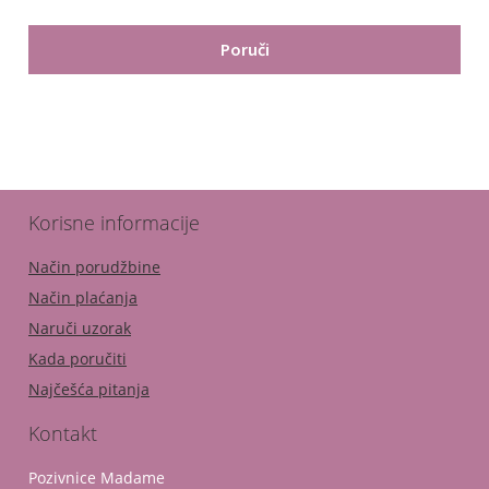
Korisne informacije
Način porudžbine
Način plaćanja
Naruči uzorak
Kada poručiti
Najčešća pitanja
Kontakt
Pozivnice Madame