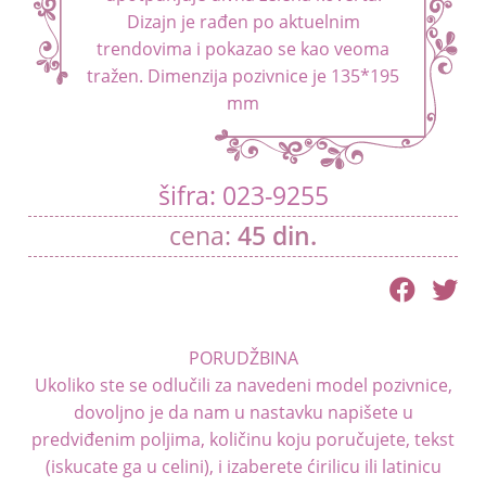
Dizajn je rađen po aktuelnim
trendovima i pokazao se kao veoma
tražen. Dimenzija pozivnice je 135*195
mm
šifra: 023-9255
cena:
45
din.
PORUDŽBINA
Ukoliko ste se odlučili za navedeni model pozivnice,
dovoljno je da nam u nastavku napišete u
predviđenim poljima, količinu koju poručujete, tekst
(iskucate ga u celini), i izaberete ćirilicu ili latinicu