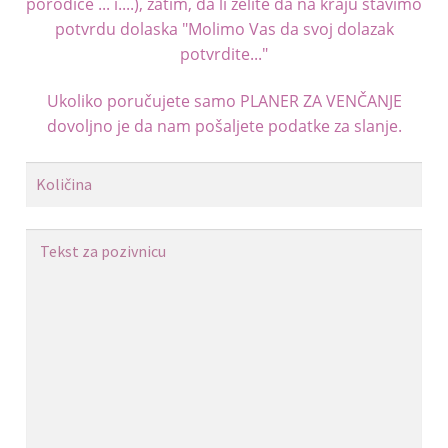
porodice ... i....), zatim, da li želite da na kraju stavimo
potvrdu dolaska "Molimo Vas da svoj dolazak
potvrdite..."
Ukoliko poručujete samo
PLANER ZA VENČANJE
dovoljno je da nam pošaljete podatke za slanje.