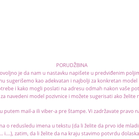
PORUDŽBINA
ovoljno je da nam u nastavku napišete u predviđenim poljima, 
premu sugerišemo kao adekvatan i najbolji za konkretan model 
potrebe i kako mogli poslati na adresu odmah nakon vaše p
za navedeni model pozivnice i možete sugerisati ako želite n
putem mail-a ili viber-a pre štampe. Vi zadržavate pravo n
una o redusledu imena u tekstu (da li želite da prvo ide mla
 i....), zatim, da li želite da na kraju stavimo potvrdu dolas