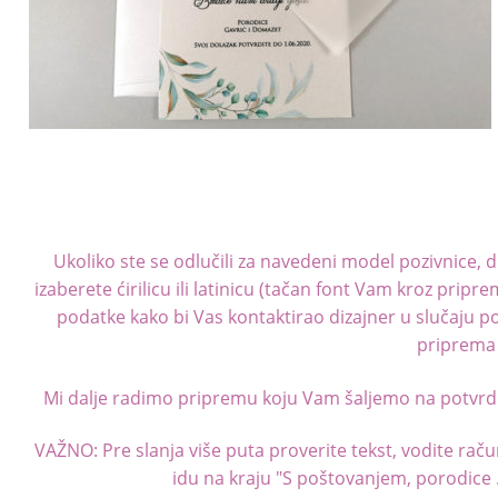
Ukoliko ste se odlučili za navedeni model pozivnice, d
izaberete ćirilicu ili latinicu (tačan font Vam kroz pri
podatke kako bi Vas kontaktirao dizajner u slučaju 
priprema 
Mi dalje radimo pripremu koju Vam šaljemo na potvrdu 
VAŽNO: Pre slanja više puta proverite tekst, vodite rač
idu na kraju "S poštovanjem, porodice ...