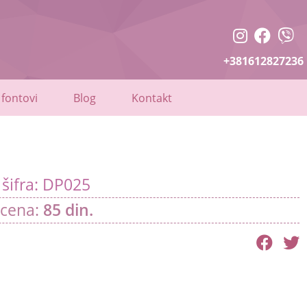
+381612827236
 fontovi
Blog
Kontakt
šifra: DP025
cena:
85
din.