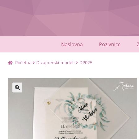
Skip
Skip
to
to
navigation
content
Naslovna
Pozivnice
Početna
Dizajnerski modeli
DP025
🔍