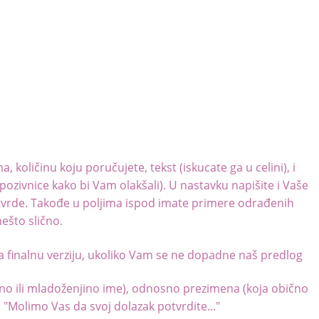
količinu koju poručujete, tekst (iskucate ga u celini), i
pozivnice kako bi Vam olakšali). U nastavku napišite i Vaše
otvrde. Takođe u poljima ispod imate primere odrađenih
ešto slično.
a finalnu verziju, ukoliko Vam se ne dopadne naš predlog
dino ili mladoženjino ime), odnosno prezimena (koja obično
ka "Molimo Vas da svoj dolazak potvrdite..."