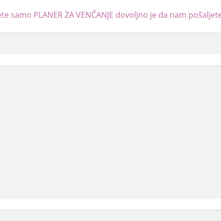
jete samo
PLANER ZA VENČANJE
dovoljno je da nam pošaljete