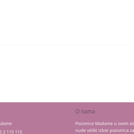
O nama
Madame
Pozivnice Madame u svom a
nude veliki izbor pozivnica z
5 2 115 115