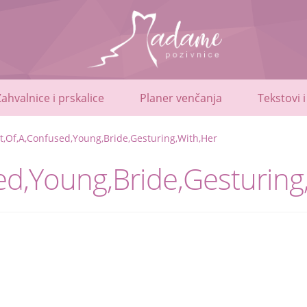
Zahvalnice i prskalice
Planer venčanja
Tekstovi i
t,Of,A,Confused,Young,Bride,Gesturing,With,Her
ed,Young,Bride,Gesturing