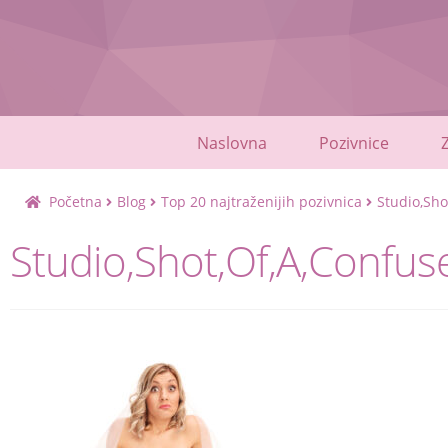
Skip
Skip
to
to
navigation
content
Naslovna
Pozivnice
Početna
Blog
Top 20 najtraženijih pozivnica
Studio,Sho
Studio,Shot,Of,A,Confus